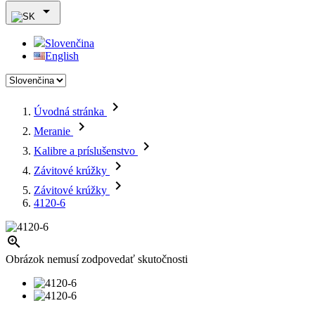

Slovenčina
English

Úvodná stránka

Meranie

Kalibre a príslušenstvo

Závitové krúžky

Závitové krúžky
4120-6

Obrázok nemusí zodpovedať skutočnosti