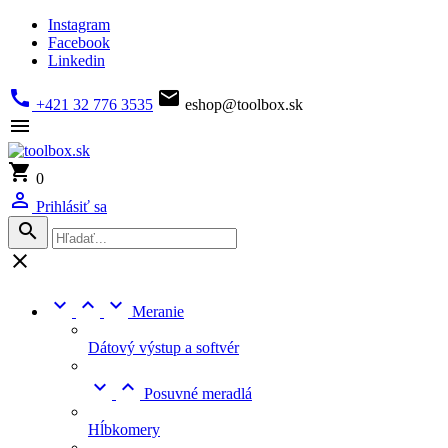
Instagram
Facebook
Linkedin


+421 32 776 3535
eshop@toolbox.sk


0

Prihlásiť sa





Meranie
Dátový výstup a softvér


Posuvné meradlá
Hĺbkomery