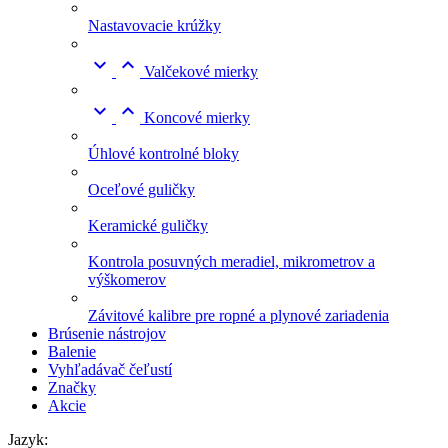
Nastavovacie krúžky


Valčekové mierky


Koncové mierky
Úhlové kontrolné bloky
Oceľové guličky
Keramické guličky
Kontrola posuvných meradiel, mikrometrov a
výškomerov
Závitové kalibre pre ropné a plynové zariadenia
Brúsenie nástrojov
Balenie
Vyhľadávač čeľustí
Značky
Akcie
Jazyk: