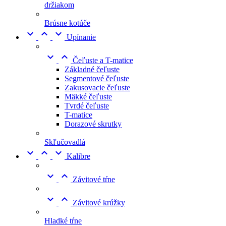
držiakom
Brúsne kotúče



Upínanie


Čeľuste a T-matice
Základné čeľuste
Segmentové čeľuste
Zakusovacie čeľuste
Mäkké čeľuste
Tvrdé čeľuste
T-matice
Dorazové skrutky
Skľučovadlá



Kalibre


Závitové tŕne


Závitové krúžky
Hladké tŕne