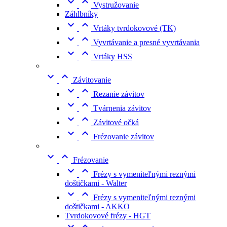


Vystružovanie
Záhlbníky


Vrtáky tvrdokovové (TK)


Vyvrtávanie a presné vyvrtávania


Vrtáky HSS


Závitovanie


Rezanie závitov


Tvárnenia závitov


Závitové očká


Frézovanie závitov


Frézovanie


Frézy s vymeniteľnými reznými
doštičkami - Walter


Frézy s vymeniteľnými reznými
doštičkami - AKKO
Tvrdokovové frézy - HGT

