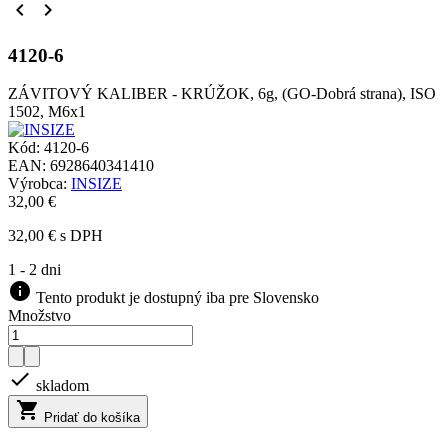


4120-6
ZÁVITOVÝ KALIBER - KRÚŽOK, 6g, (GO-Dobrá strana), ISO
1502, M6x1
Kód:
4120-6
EAN:
6928640341410
Výrobca:
INSIZE
32,00 €
32,00 € s DPH
1 - 2 dni
info
Tento produkt je dostupný iba pre Slovensko
Množstvo

skladom

Pridať do košíka