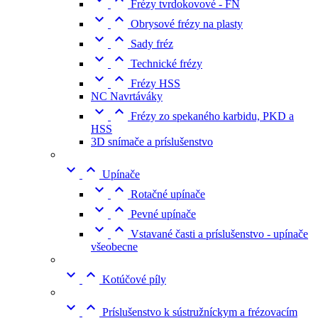
Frézy tvrdokovové - FN


Obrysové frézy na plasty


Sady fréz


Technické frézy


Frézy HSS
NC Navrtáváky


Frézy zo spekaného karbidu, PKD a
HSS
3D snímače a príslušenstvo


Upínače


Rotačné upínače


Pevné upínače


Vstavané časti a príslušenstvo - upínače
všeobecne


Kotúčové píly


Príslušenstvo k sústružníckym a frézovacím