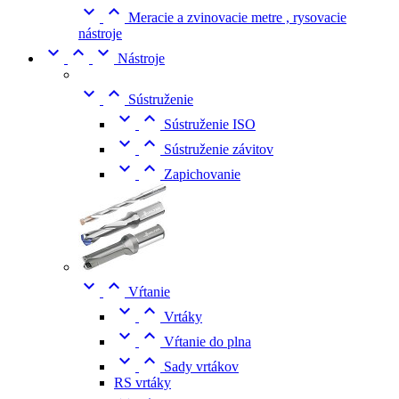


Meracie a zvinovacie metre , rysovacie
nástroje



Nástroje


Sústruženie


Sústruženie ISO


Sústruženie závitov


Zapichovanie


Vŕtanie


Vrtáky


Vŕtanie do plna


Sady vrtákov
RS vrtáky