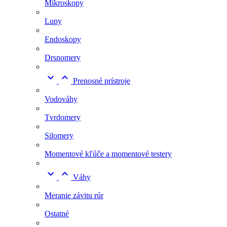
Mikroskopy
Lupy
Endoskopy
Drsnomery


Prenosné prístroje
Vodováhy
Tvrdomery
Silomery
Momentové kľúče a momentové testery


Váhy
Meranie závitu rúr
Ostatné