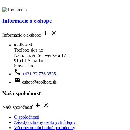
Informácie o e-shope


Informácie o e-shope
toolbox.sk
Toolbox.sk s.r.o.
Nám. Dr. A. Schweitzera 171
916 01 Stará Turá
Slovensko

+421 32 776 3535

eshop@toolbox.sk
Naša spoločnosť


Naša spoločnosť
O spoločnosti
Zásady ochrany osobných údajov
Všeobecné obchodné podmienky