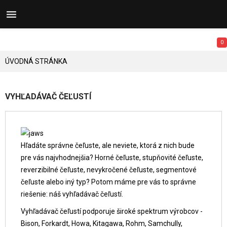


0
ÚVODNÁ STRÁNKA
VYHĽADÁVAČ ČEĽUSTÍ
Hľadáte správne čeľuste, ale neviete, ktorá z nich bude
pre vás najvhodnejšia? Horné čeľuste, stupňovité čeľuste,
reverzibilné čeľuste, nevykročené čeľuste, segmentové
čeľuste alebo iný typ? Potom máme pre vás to správne
riešenie: náš vyhľadávač čeľustí.
Vyhľadávač čeľustí podporuje široké spektrum výrobcov -
Bison, Forkardt, Howa, Kitagawa, Rohm, Samchully,