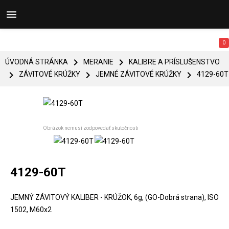


0


ÚVODNÁ STRÁNKA
MERANIE
KALIBRE A PRÍSLUŠENSTVO



ZÁVITOVÉ KRÚŽKY
JEMNÉ ZÁVITOVÉ KRÚŽKY
4129-60T
Obrázok nemusí zodpovedať skutočnosti
4129-60T
JEMNÝ ZÁVITOVÝ KALIBER - KRÚŽOK, 6g, (GO-Dobrá strana), ISO
1502, M60x2