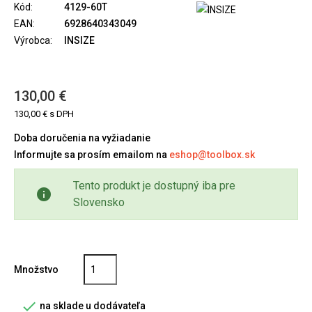
Kód:
4129-60T
EAN:
6928640343049
Výrobca:
INSIZE
130,00 €
130,00 € s DPH
Doba doručenia na vyžiadanie
Informujte sa prosím emailom na
eshop@toolbox.sk
Tento produkt je dostupný iba pre
info
Slovensko
Množstvo

na sklade u dodávateľa