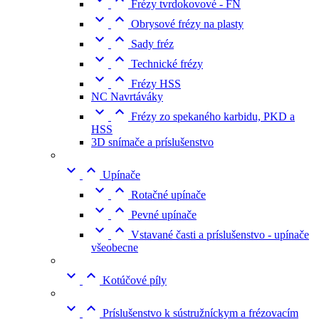
Frézy tvrdokovové - FN


Obrysové frézy na plasty


Sady fréz


Technické frézy


Frézy HSS
NC Navrtáváky


Frézy zo spekaného karbidu, PKD a
HSS
3D snímače a príslušenstvo


Upínače


Rotačné upínače


Pevné upínače


Vstavané časti a príslušenstvo - upínače
všeobecne


Kotúčové píly


Príslušenstvo k sústružníckym a frézovacím