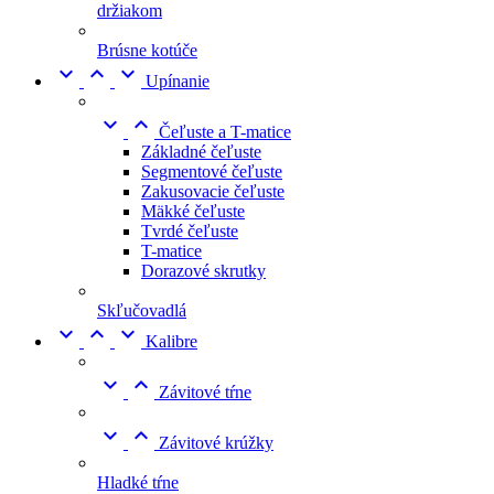
držiakom
Brúsne kotúče



Upínanie


Čeľuste a T-matice
Základné čeľuste
Segmentové čeľuste
Zakusovacie čeľuste
Mäkké čeľuste
Tvrdé čeľuste
T-matice
Dorazové skrutky
Skľučovadlá



Kalibre


Závitové tŕne


Závitové krúžky
Hladké tŕne