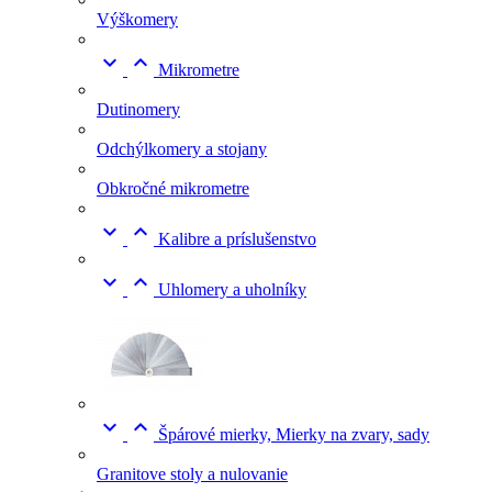
Výškomery


Mikrometre
Dutinomery
Odchýlkomery a stojany
Obkročné mikrometre


Kalibre a príslušenstvo


Uhlomery a uholníky


Špárové mierky, Mierky na zvary, sady
Granitove stoly a nulovanie