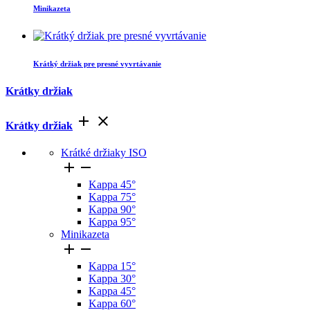
Minikazeta
Krátký držiak pre presné vyvrtávanie
Krátky držiak


Krátky držiak
Krátké držiaky ISO


Kappa 45°
Kappa 75°
Kappa 90°
Kappa 95°
Minikazeta


Kappa 15°
Kappa 30°
Kappa 45°
Kappa 60°