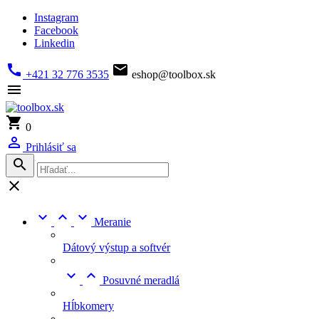
Instagram
Facebook
Linkedin


+421 32 776 3535
eshop@toolbox.sk


0

Prihlásiť sa





Meranie
Dátový výstup a softvér


Posuvné meradlá
Hĺbkomery