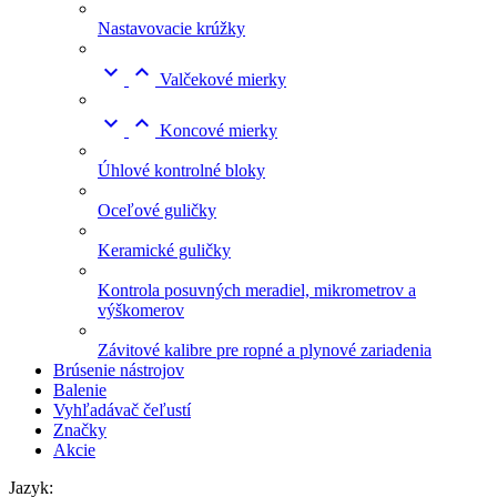
Nastavovacie krúžky


Valčekové mierky


Koncové mierky
Úhlové kontrolné bloky
Oceľové guličky
Keramické guličky
Kontrola posuvných meradiel, mikrometrov a
výškomerov
Závitové kalibre pre ropné a plynové zariadenia
Brúsenie nástrojov
Balenie
Vyhľadávač čeľustí
Značky
Akcie
Jazyk: