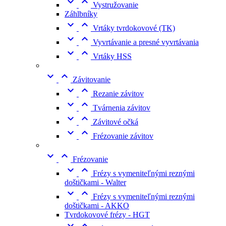


Vystružovanie
Záhlbníky


Vrtáky tvrdokovové (TK)


Vyvrtávanie a presné vyvrtávania


Vrtáky HSS


Závitovanie


Rezanie závitov


Tvárnenia závitov


Závitové očká


Frézovanie závitov


Frézovanie


Frézy s vymeniteľnými reznými
doštičkami - Walter


Frézy s vymeniteľnými reznými
doštičkami - AKKO
Tvrdokovové frézy - HGT

