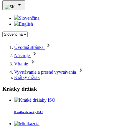

Slovenčina
English

Úvodná stránka

Nástroje

Vŕtanie

Vyvrtávanie a presné vyvrtávania
Krátky držiak
Krátky držiak
Krátké držiaky ISO