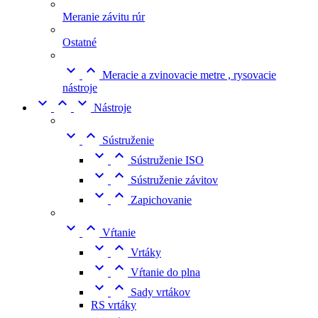
Meranie závitu rúr
Ostatné


Meracie a zvinovacie metre , rysovacie
nástroje



Nástroje


Sústruženie


Sústruženie ISO


Sústruženie závitov


Zapichovanie


Vŕtanie


Vrtáky


Vŕtanie do plna


Sady vrtákov
RS vrtáky