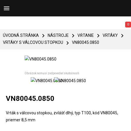


0




ÚVODNÁ STRÁNKA
NÁSTROJE
VŔTANIE
VRTÁKY

VRTÁKY S VÁLCOVOU STOPKOU
VN80045.0850
Obrázok nemusí zodpovedať skutočnosti
VN80045.0850
Vrták s válcovou stopkou, zvlášť dlhý, typ T100, kód VN80045,
priemer 8,5 mm