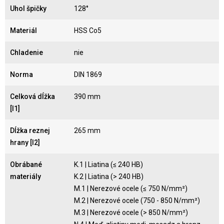
Uhol špičky
128°
Materiál
HSS Co5
Chladenie
nie
Norma
DIN 1869
Celková dĺžka
390 mm
[l1]
Dĺžka reznej
265 mm
hrany [l2]
Obrábané
K.1 | Liatina (≤ 240 HB)
materiály
K.2 | Liatina (> 240 HB)
M.1 | Nerezové ocele (≤ 750 N/mm²)
M.2 | Nerezové ocele (750 - 850 N/mm²)
M.3 | Nerezové ocele (> 850 N/mm²)