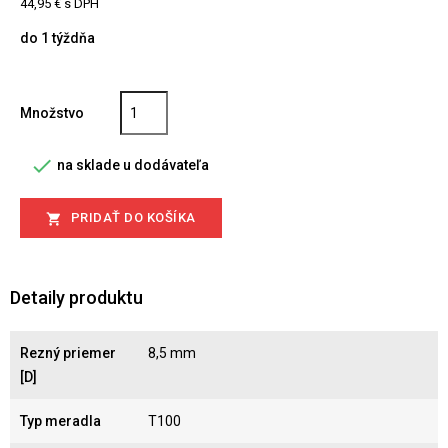
44,95 € s DPH
do 1 týždňa
Množstvo

na sklade u dodávateľa
PRIDAŤ DO KOŠÍKA

Detaily produktu
Rezný priemer
8,5 mm
[D]
Typ meradla
T100