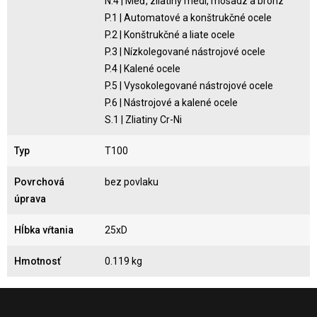
N.4 | Meď, zliatiny medi, mosadz a bronz
P.1 | Automatové a konštrukčné ocele
P.2 | Konštrukčné a liate ocele
P.3 | Nízkolegované nástrojové ocele
P.4 | Kalené ocele
P.5 | Vysokolegované nástrojové ocele
P.6 | Nástrojové a kalené ocele
S.1 | Zliatiny Cr-Ni
Typ
T100
Povrchová
bez povlaku
úprava
Hĺbka vŕtania
25xD
Hmotnosť
0.119 kg