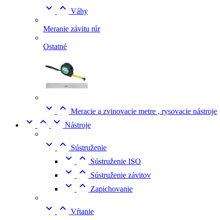


Váhy
Meranie závitu rúr
Ostatné


Meracie a zvinovacie metre , rysovacie nástroje



Nástroje


Sústruženie


Sústruženie ISO


Sústruženie závitov


Zapichovanie


Vŕtanie