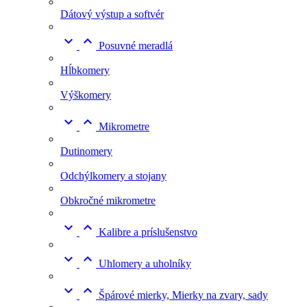
Dátový výstup a softvér


Posuvné meradlá
Hĺbkomery
Výškomery


Mikrometre
Dutinomery
Odchýlkomery a stojany
Obkročné mikrometre


Kalibre a príslušenstvo


Uhlomery a uholníky


Špárové mierky, Mierky na zvary, sady