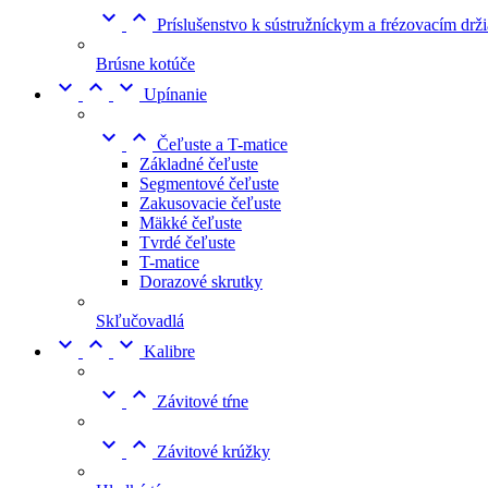


Príslušenstvo k sústružníckym a frézovacím dr
Brúsne kotúče



Upínanie


Čeľuste a T-matice
Základné čeľuste
Segmentové čeľuste
Zakusovacie čeľuste
Mäkké čeľuste
Tvrdé čeľuste
T-matice
Dorazové skrutky
Skľučovadlá



Kalibre


Závitové tŕne


Závitové krúžky