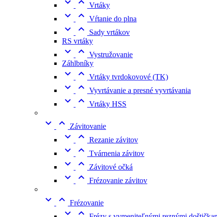


Vrtáky


Vŕtanie do plna


Sady vrtákov
RS vrtáky


Vystružovanie
Záhlbníky


Vrtáky tvrdokovové (TK)


Vyvrtávanie a presné vyvrtávania


Vrtáky HSS


Závitovanie


Rezanie závitov


Tvárnenia závitov


Závitové očká


Frézovanie závitov


Frézovanie


Frézy s vymeniteľnými reznými doštičkam