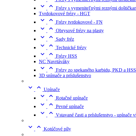


Frézy s vymeniteľnými reznými doštičk
Tvrdokovové frézy - HGT


Frézy tvrdokovové - FN


Obrysové frézy na plasty


Sady fréz


Technické frézy


Frézy HSS
NC Navrtáváky


Frézy zo spekaného karbidu, PKD a HSS
3D snímače a príslušenstvo


Upínače


Rotačné upínače


Pevné upínače


Vstavané časti a príslušenstvo - upínače 


Kotúčové píly