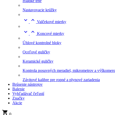
Hladké tŕne
Nastavovacie krúžky


Valčekové mierky


Koncové mierky
Úhlové kontrolné bloky
Oceľové guličky
Keramické guličky
Kontrola posuvných meradiel, mikrometrov a výškomer
Závitové kalibre pre ropné a plynové zariadenia
Brúsenie nástrojov
Balenie
Vyhľadávač čeľustí
Značky
Akcie

0