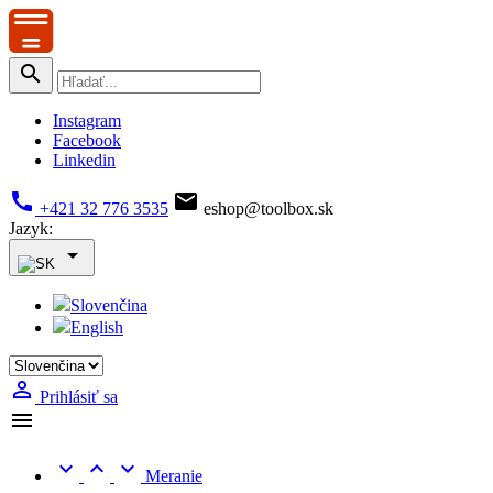

Instagram
Facebook
Linkedin


+421 32 776 3535
eshop@toolbox.sk
Jazyk:

Slovenčina
English

Prihlásiť sa




Meranie