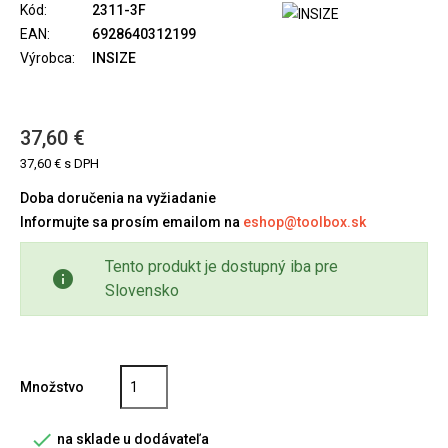
Kód:
2311-3F
EAN:
6928640312199
Výrobca:
INSIZE
37,60 €
37,60 € s DPH
Doba doručenia na vyžiadanie
Informujte sa prosím emailom na
eshop@toolbox.sk
Tento produkt je dostupný iba pre
info
Slovensko
Množstvo

na sklade u dodávateľa