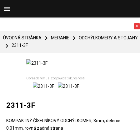


0


ÚVODNÁ STRÁNKA
MERANIE
ODCHÝLKOMERY A STOJANY

2311-3F
Obrázok nemusí zodpovedať skutočnosti
2311-3F
KOMPAKTNÝ ČÍSELNÍKOVÝ ODCHÝLKOMER, 3mm, delenie
0.01mm, rovná zadná strana