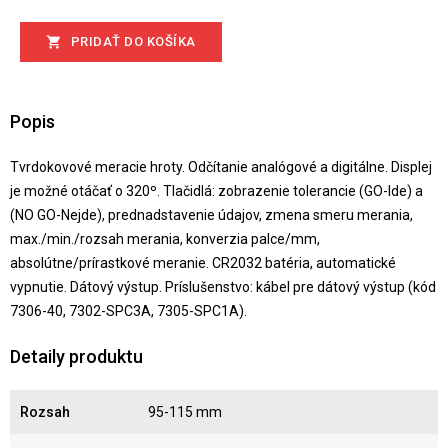
PRIDAŤ DO KOŠÍKA

Popis
Tvrdokovové meracie hroty. Odčítanie analógové a digitálne. Displej
je možné otáčať o 320º. Tlačidlá: zobrazenie tolerancie (GO-Ide) a
(NO GO-Nejde), prednadstavenie údajov, zmena smeru merania,
max./min./rozsah merania, konverzia palce/mm,
absolútne/prírastkové meranie. CR2032 batéria, automatické
vypnutie. Dátový výstup. Príslušenstvo: kábel pre dátový výstup (kód
7306-40, 7302-SPC3A, 7305-SPC1A).
Detaily produktu
Rozsah
95-115 mm