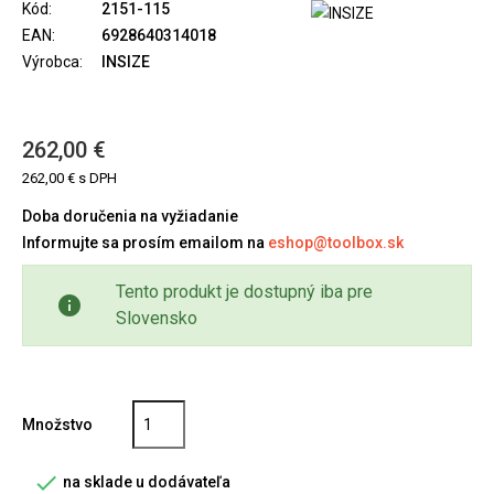
Kód:
2151-115
EAN:
6928640314018
Výrobca:
INSIZE
262,00 €
262,00 € s DPH
Doba doručenia na vyžiadanie
Informujte sa prosím emailom na
eshop@toolbox.sk
Tento produkt je dostupný iba pre
info
Slovensko
Množstvo

na sklade u dodávateľa