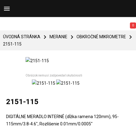


0



ÚVODNÁ STRÁNKA
MERANIE
OBKROČNÉ MIKROMETRE
2151-115
Obrázok nemusí zodpovedať skutočnosti
2151-115
DIGITÁLNE MERADLO INTERNÉ (dĺžka ramena 120mm), 95-
115mm/3.8-4.6", Rozlíšenie 0.01mm/0.0005"