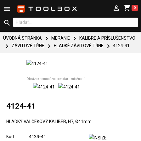



0



ÚVODNÁ STRÁNKA
MERANIE
KALIBRE A PRÍSLUŠENSTVO



ZÁVITOVÉ TŔNE
HLADKÉ ZÁVITOVÉ TŔNE
4124-41
Obrázok nemusí zodpovedať skutočnosti
4124-41
HLADKÝ VALČEKOVÝ KALIBER, H7, Ø41mm
Kód:
4124-41