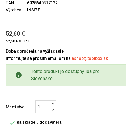
EAN:
6928640317132
Výrobca:
INSIZE
52,60 €
52,60 € s DPH
Doba doručenia na vyžiadanie
Informujte sa prosím emailom na
eshop@toolbox.sk
Tento produkt je dostupný iba pre
info
Slovensko
Množstvo

na sklade u dodávateľa