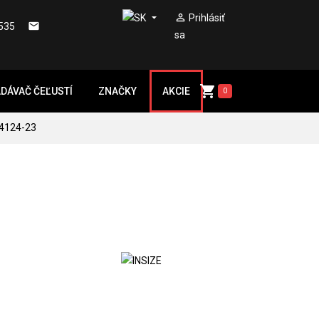


Prihlásiť

535
sa

DÁVAČ ČEĽUSTÍ
ZNAČKY
AKCIE
0
4124-23