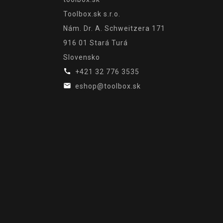
Toolbox.sk s.r.o.
Nám. Dr. A. Schweitzera 171
916 01 Stará Turá
Slovensko

+421 32 776 3535

eshop@toolbox.sk