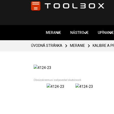



MERANIE
NÁSTROJE
UPÍNANIE


ÚVODNÁ STRÁNKA
MERANIE
KALIBRE A 
Obrázok nemusí zodpovedať skutočnosti