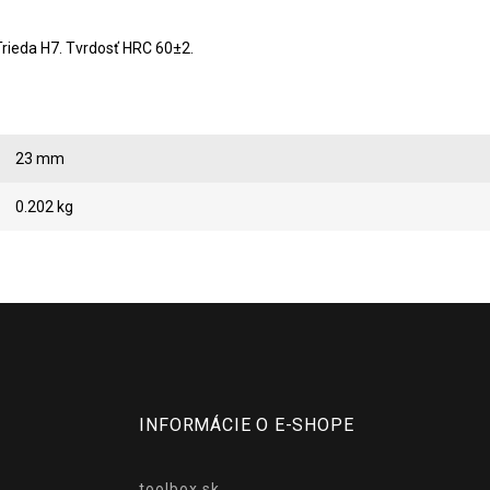
Trieda H7. Tvrdosť HRC 60±2.
23 mm
0.202 kg
INFORMÁCIE O E-SHOPE
toolbox.sk