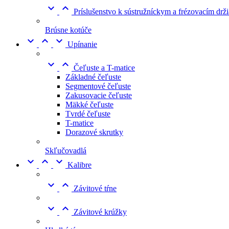


Príslušenstvo k sústružníckym a frézovacím dr
Brúsne kotúče



Upínanie


Čeľuste a T-matice
Základné čeľuste
Segmentové čeľuste
Zakusovacie čeľuste
Mäkké čeľuste
Tvrdé čeľuste
T-matice
Dorazové skrutky
Skľučovadlá



Kalibre


Závitové tŕne


Závitové krúžky