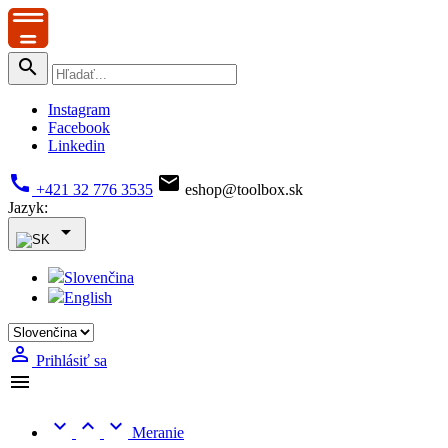

Instagram
Facebook
Linkedin


+421 32 776 3535
eshop@toolbox.sk
Jazyk:

Slovenčina
English

Prihlásiť sa




Meranie