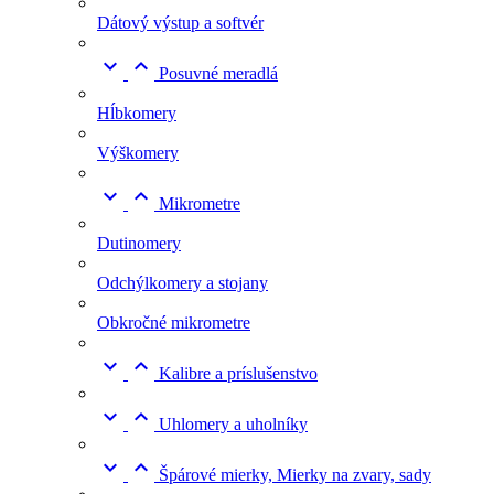
Dátový výstup a softvér


Posuvné meradlá
Hĺbkomery
Výškomery


Mikrometre
Dutinomery
Odchýlkomery a stojany
Obkročné mikrometre


Kalibre a príslušenstvo


Uhlomery a uholníky


Špárové mierky, Mierky na zvary, sady