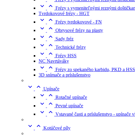


Frézy s vymeniteľnými reznými doštičk
Tvrdokovové frézy - HGT


Frézy tvrdokovové - FN


Obrysové frézy na plasty


Sady fréz


Technické frézy


Frézy HSS
NC Navrtáváky


Frézy zo spekaného karbidu, PKD a HSS
3D snímače a príslušenstvo


Upínače


Rotačné upínače


Pevné upínače


Vstavané časti a príslušenstvo - upínače 


Kotúčové píly