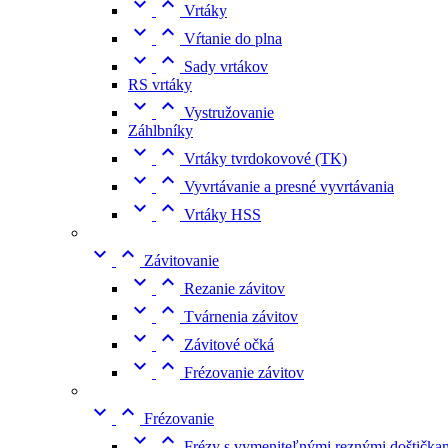


Vrtáky


Vŕtanie do plna


Sady vrtákov
RS vrtáky


Vystružovanie
Záhlbníky


Vrtáky tvrdokovové (TK)


Vyvrtávanie a presné vyvrtávania


Vrtáky HSS


Závitovanie


Rezanie závitov


Tvárnenia závitov


Závitové očká


Frézovanie závitov


Frézovanie


Frézy s vymeniteľnými reznými doštičkam