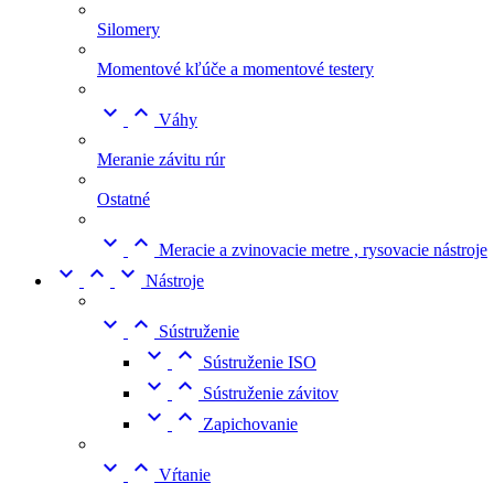
Silomery
Momentové kľúče a momentové testery


Váhy
Meranie závitu rúr
Ostatné


Meracie a zvinovacie metre , rysovacie nástroje



Nástroje


Sústruženie


Sústruženie ISO


Sústruženie závitov


Zapichovanie


Vŕtanie