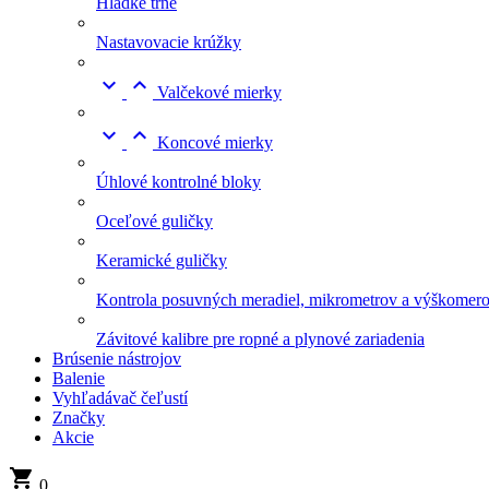
Hladké tŕne
Nastavovacie krúžky


Valčekové mierky


Koncové mierky
Úhlové kontrolné bloky
Oceľové guličky
Keramické guličky
Kontrola posuvných meradiel, mikrometrov a výškomer
Závitové kalibre pre ropné a plynové zariadenia
Brúsenie nástrojov
Balenie
Vyhľadávač čeľustí
Značky
Akcie

0