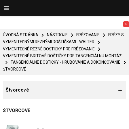


0



ÚVODNÁ STRÁNKA
NÁSTROJE
FRÉZOVANIE
FRÉZY S

VYMENITEĽNÝMI REZNÝMI DOŠTIČKAMI - WALTER

VYMENITEĽNÉ REZNÉ DOŠTIČKY PRE FRÉZOVANIE
VYMENITEĽNÉ BRITOVÉ DOŠTIČKY PRE TANGENCIÁLNU MONTÁŽ


TANGENCIÁLNE DOŠTIČKY - HRUBOVANIE A DOKONČOVÁNIE
ŠTVORCOVÉ
Štvorcové

ŠTVORCOVÉ