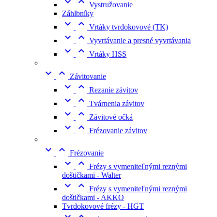


Vystružovanie
Záhlbníky


Vrtáky tvrdokovové (TK)


Vyvrtávanie a presné vyvrtávania


Vrtáky HSS


Závitovanie


Rezanie závitov


Tvárnenia závitov


Závitové očká


Frézovanie závitov


Frézovanie


Frézy s vymeniteľnými reznými
doštičkami - Walter


Frézy s vymeniteľnými reznými
doštičkami - AKKO
Tvrdokovové frézy - HGT

