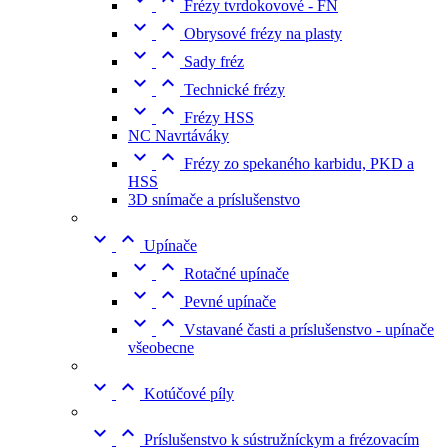
Frézy tvrdokovové - FN


Obrysové frézy na plasty


Sady fréz


Technické frézy


Frézy HSS
NC Navrtáváky


Frézy zo spekaného karbidu, PKD a
HSS
3D snímače a príslušenstvo


Upínače


Rotačné upínače


Pevné upínače


Vstavané časti a príslušenstvo - upínače
všeobecne


Kotúčové píly


Príslušenstvo k sústružníckym a frézovacím