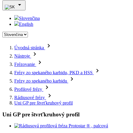

Slovenčina
English

Úvodná stránka

Nástroje

Frézovanie

Frézy zo spekaného karbidu, PKD a HSS

Frézy zo spekaného karbidu

Profilové frézy

Rádiusové frézy
Uni GP pre štvrťkruhový profil
Uni GP pre štvrťkruhový profil