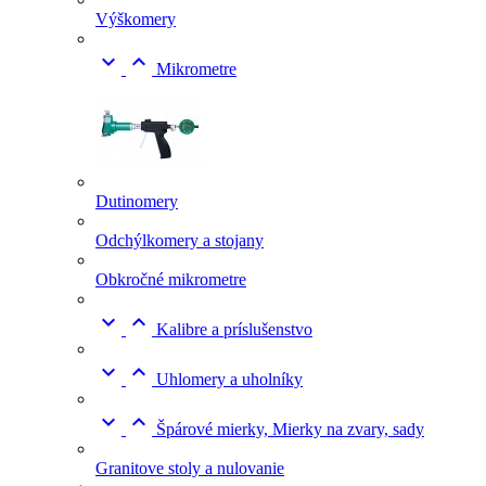
Výškomery


Mikrometre
Dutinomery
Odchýlkomery a stojany
Obkročné mikrometre


Kalibre a príslušenstvo


Uhlomery a uholníky


Špárové mierky, Mierky na zvary, sady
Granitove stoly a nulovanie