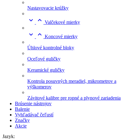
Nastavovacie krúžky


Valčekové mierky


Koncové mierky
Úhlové kontrolné bloky
Oceľové guličky
Keramické guličky
Kontrola posuvných meradiel, mikrometrov a
výškomerov
Závitové kalibre pre ropné a plynové zariadenia
Brúsenie nástrojov
Balenie
Vyhľadávač čeľustí
Značky
Akcie
Jazyk: