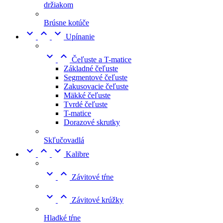
držiakom
Brúsne kotúče



Upínanie


Čeľuste a T-matice
Základné čeľuste
Segmentové čeľuste
Zakusovacie čeľuste
Mäkké čeľuste
Tvrdé čeľuste
T-matice
Dorazové skrutky
Skľučovadlá



Kalibre


Závitové tŕne


Závitové krúžky
Hladké tŕne