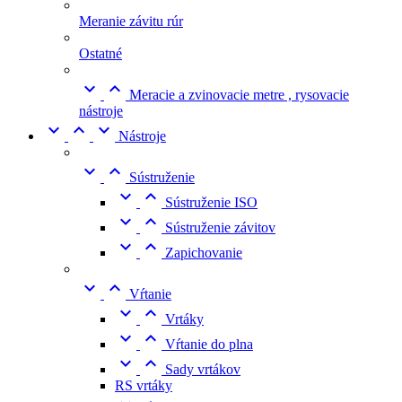
Meranie závitu rúr
Ostatné


Meracie a zvinovacie metre , rysovacie
nástroje



Nástroje


Sústruženie


Sústruženie ISO


Sústruženie závitov


Zapichovanie


Vŕtanie


Vrtáky


Vŕtanie do plna


Sady vrtákov
RS vrtáky