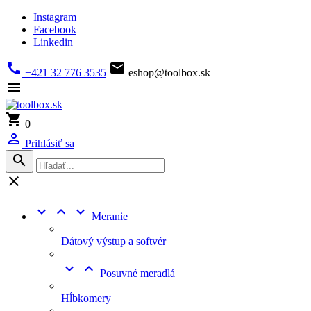
Instagram
Facebook
Linkedin


+421 32 776 3535
eshop@toolbox.sk


0

Prihlásiť sa





Meranie
Dátový výstup a softvér


Posuvné meradlá
Hĺbkomery