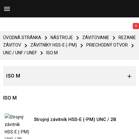


0



ÚVODNÁ STRÁNKA
NÁSTROJE
ZÁVITOVANIE
REZANIE



ZÁVITOV
ZÁVITNÍKY HSS-E (-PM)
PRIECHODNÝ OTVOR

UNC / UNF / UNEF
ISO M
ISO M

ISO M
Strojný závitník HSS-E (-PM) UNC / 2B