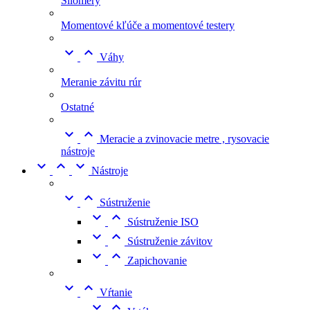
Silomery
Momentové kľúče a momentové testery


Váhy
Meranie závitu rúr
Ostatné


Meracie a zvinovacie metre , rysovacie
nástroje



Nástroje


Sústruženie


Sústruženie ISO


Sústruženie závitov


Zapichovanie


Vŕtanie

