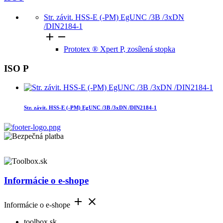
Str. závit. HSS-E (-PM) EgUNC /3B /3xDN
/DIN2184-1


Prototex ® Xpert P, zosílená stopka
ISO P
Str. závit. HSS-E (-PM) EgUNC /3B /3xDN /DIN2184-1
Informácie o e-shope


Informácie o e-shope
toolbox.sk