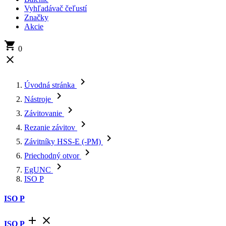
Vyhľadávač čeľustí
Značky
Akcie

0


Úvodná stránka

Nástroje

Závitovanie

Rezanie závitov

Závitníky HSS-E (-PM)

Priechodný otvor

EgUNC
ISO P
ISO P


ISO P