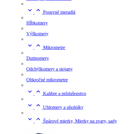


Posuvné meradlá
Hĺbkomery
Výškomery


Mikrometre
Dutinomery
Odchýlkomery a stojany
Obkročné mikrometre


Kalibre a príslušenstvo


Uhlomery a uholníky


Špárové mierky, Mierky na zvary, sady