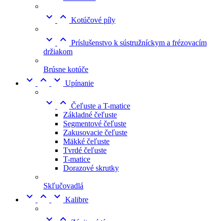


Kotúčové píly


Príslušenstvo k sústružníckym a frézovacím
držiakom
Brúsne kotúče



Upínanie


Čeľuste a T-matice
Základné čeľuste
Segmentové čeľuste
Zakusovacie čeľuste
Mäkké čeľuste
Tvrdé čeľuste
T-matice
Dorazové skrutky
Skľučovadlá



Kalibre

