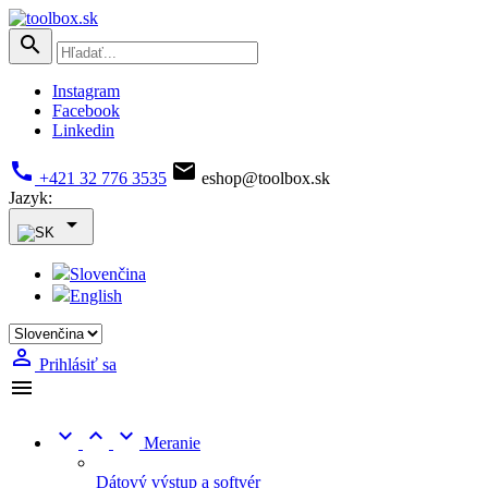

Instagram
Facebook
Linkedin


+421 32 776 3535
eshop@toolbox.sk
Jazyk:

Slovenčina
English

Prihlásiť sa




Meranie
Dátový výstup a softvér