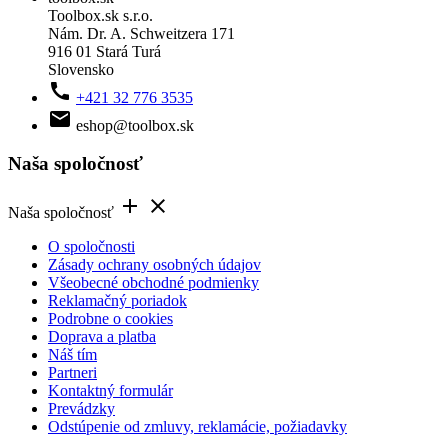
Toolbox.sk s.r.o.
Nám. Dr. A. Schweitzera 171
916 01 Stará Turá
Slovensko

+421 32 776 3535

eshop@toolbox.sk
Naša spoločnosť


Naša spoločnosť
O spoločnosti
Zásady ochrany osobných údajov
Všeobecné obchodné podmienky
Reklamačný poriadok
Podrobne o cookies
Doprava a platba
Náš tím
Partneri
Kontaktný formulár
Prevádzky
Odstúpenie od zmluvy, reklamácie, požiadavky