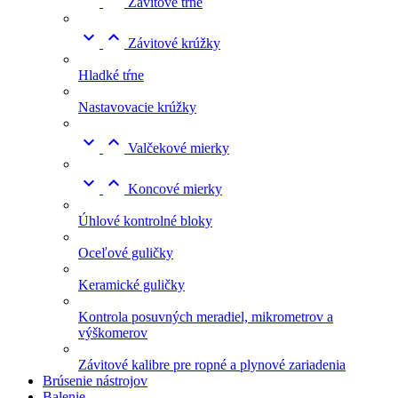
Závitové tŕne


Závitové krúžky
Hladké tŕne
Nastavovacie krúžky


Valčekové mierky


Koncové mierky
Úhlové kontrolné bloky
Oceľové guličky
Keramické guličky
Kontrola posuvných meradiel, mikrometrov a
výškomerov
Závitové kalibre pre ropné a plynové zariadenia
Brúsenie nástrojov
Balenie