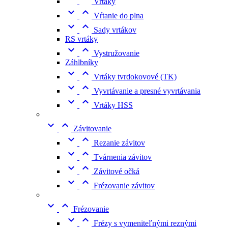
Vrtáky


Vŕtanie do plna


Sady vrtákov
RS vrtáky


Vystružovanie
Záhlbníky


Vrtáky tvrdokovové (TK)


Vyvrtávanie a presné vyvrtávania


Vrtáky HSS


Závitovanie


Rezanie závitov


Tvárnenia závitov


Závitové očká


Frézovanie závitov


Frézovanie


Frézy s vymeniteľnými reznými