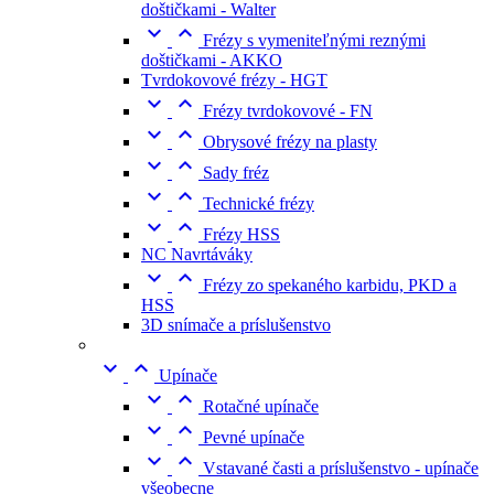
doštičkami - Walter


Frézy s vymeniteľnými reznými
doštičkami - AKKO
Tvrdokovové frézy - HGT


Frézy tvrdokovové - FN


Obrysové frézy na plasty


Sady fréz


Technické frézy


Frézy HSS
NC Navrtáváky


Frézy zo spekaného karbidu, PKD a
HSS
3D snímače a príslušenstvo


Upínače


Rotačné upínače


Pevné upínače


Vstavané časti a príslušenstvo - upínače
všeobecne