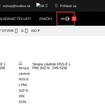



eshop@toolbox.sk
Prihlásiť sa

HĽADÁVAČ ČEĽUSTÍ
ZNAČKY
AKCIE
0


Ý OTVOR
G
ISO P
E (-
Strojný závitník HSS-E (-
156
PM) 3xD N , DIN 5156