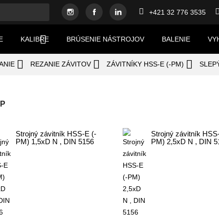
Instagram
Facebook
Linkedin

+421 32 776 3535


E
KALIBRE
BRÚSENIE NÁSTROJOV
BALENIE
VY



ANIE
REZANIE ZÁVITOV
ZÁVITNÍKY HSS-E (-PM)
SLEP
 P
Strojný závitník HSS-E (-
Strojný závitník HSS-
PM) 1,5xD N , DIN 5156
PM) 2,5xD N , DIN 5