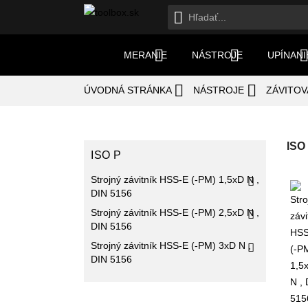



MERANIE
NÁSTROJE
UPÍNANI


ÚVODNÁ STRÁNKA
NÁSTROJE
ZÁVITOV
ISO
ISO P
Strojný závitník HSS-E (-PM) 1,5xD N ,

DIN 5156
Strojný závitník HSS-E (-PM) 2,5xD N ,

DIN 5156
Strojný závitník HSS-E (-PM) 3xD N ,

DIN 5156