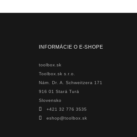
INFORMÁCIE O E-SHOPE
toolbox.sk
Toolbox.sk s.r.o.
Nám. Dr. A. Schweitzera 171
916 01 Stará Turá
Slovensko

+421 32 776 3535

eshop@toolbox.sk