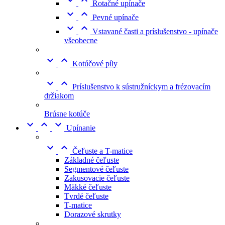


Rotačné upínače


Pevné upínače


Vstavané časti a príslušenstvo - upínače
všeobecne


Kotúčové píly


Príslušenstvo k sústružníckym a frézovacím
držiakom
Brúsne kotúče



Upínanie


Čeľuste a T-matice
Základné čeľuste
Segmentové čeľuste
Zakusovacie čeľuste
Mäkké čeľuste
Tvrdé čeľuste
T-matice
Dorazové skrutky