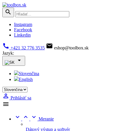

Instagram
Facebook
Linkedin


+421 32 776 3535
eshop@toolbox.sk
Jazyk:

Slovenčina
English

Prihlásiť sa




Meranie
Dátový výstup a softvér