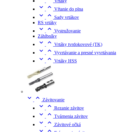
Vrtáky


Vŕtanie do plna


Sady vrtákov
RS vrtáky


Vystružovanie
Záhlbníky


Vrtáky tvrdokovové (TK)


Vyvrtávanie a presné vyvrtávania


Vrtáky HSS


Závitovanie


Rezanie závitov


Tvárnenia závitov


Závitové očká

