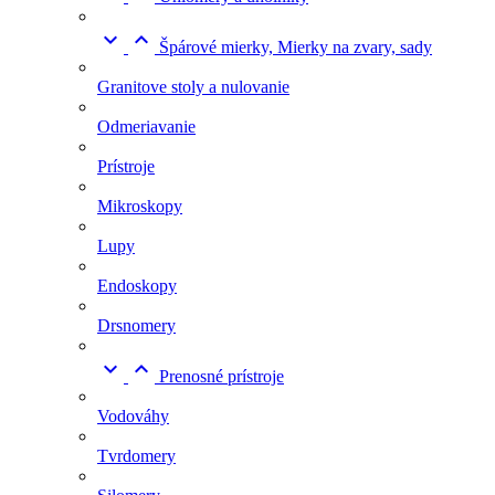


Špárové mierky, Mierky na zvary, sady
Granitove stoly a nulovanie
Odmeriavanie
Prístroje
Mikroskopy
Lupy
Endoskopy
Drsnomery


Prenosné prístroje
Vodováhy
Tvrdomery