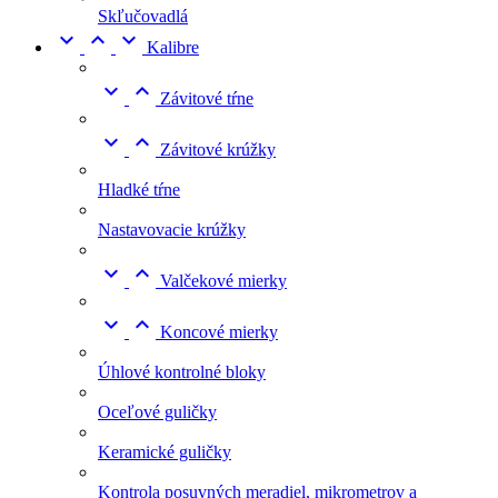
Skľučovadlá



Kalibre


Závitové tŕne


Závitové krúžky
Hladké tŕne
Nastavovacie krúžky


Valčekové mierky


Koncové mierky
Úhlové kontrolné bloky
Oceľové guličky
Keramické guličky
Kontrola posuvných meradiel, mikrometrov a