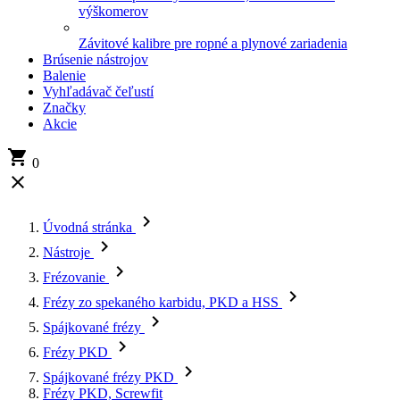
výškomerov
Závitové kalibre pre ropné a plynové zariadenia
Brúsenie nástrojov
Balenie
Vyhľadávač čeľustí
Značky
Akcie

0


Úvodná stránka

Nástroje

Frézovanie

Frézy zo spekaného karbidu, PKD a HSS

Spájkované frézy

Frézy PKD

Spájkované frézy PKD
Frézy PKD, Screwfit