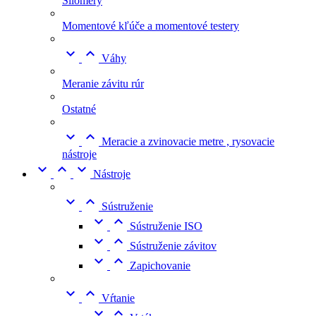
Silomery
Momentové kľúče a momentové testery


Váhy
Meranie závitu rúr
Ostatné


Meracie a zvinovacie metre , rysovacie
nástroje



Nástroje


Sústruženie


Sústruženie ISO


Sústruženie závitov


Zapichovanie


Vŕtanie

