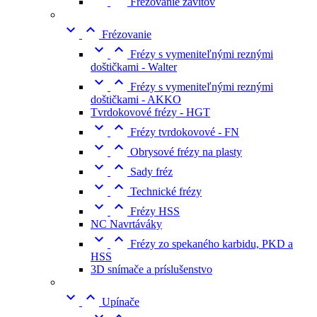
Frézovanie závitov


Frézovanie


Frézy s vymeniteľnými reznými
doštičkami - Walter


Frézy s vymeniteľnými reznými
doštičkami - AKKO
Tvrdokovové frézy - HGT


Frézy tvrdokovové - FN


Obrysové frézy na plasty


Sady fréz


Technické frézy


Frézy HSS
NC Navrtáváky


Frézy zo spekaného karbidu, PKD a
HSS
3D snímače a príslušenstvo


Upínače