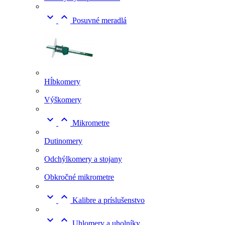


Posuvné meradlá
Hĺbkomery
Výškomery


Mikrometre
Dutinomery
Odchýlkomery a stojany
Obkročné mikrometre


Kalibre a príslušenstvo


Uhlomery a uholníky