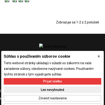
Zobrazuje sa 1-2 z 2 položiek
×
Súhlas s používaním súborov cookie
Tieto webové stránky ukladajú v súlade so zákonmi na vaše
zariadenie súbory, všeobecne nazývané cookies. Používaním
týchto stránok s tým vyjadrujete súhlas.
Prijať všetko
Len nevyhnutné

INFORMÁCIE O E-SHOPE
Zmeniť nastavenie

NAŠA SPOLOČNOSŤ