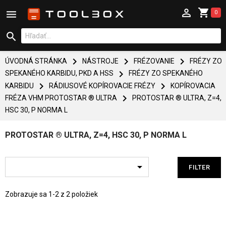



0




ÚVODNÁ STRÁNKA
NÁSTROJE
FRÉZOVANIE
FRÉZY ZO

SPEKANÉHO KARBIDU, PKD A HSS
FRÉZY ZO SPEKANÉHO


KARBIDU
RÁDIUSOVÉ KOPÍROVACIE FRÉZY
KOPÍROVACIA

FRÉZA VHM PROTOSTAR ® ULTRA
PROTOSTAR ® ULTRA, Z=4,
HSC 30, P NORMA L
PROTOSTAR ® ULTRA, Z=4, HSC 30, P NORMA L

FILTER
Zobrazuje sa 1-2 z 2 položiek