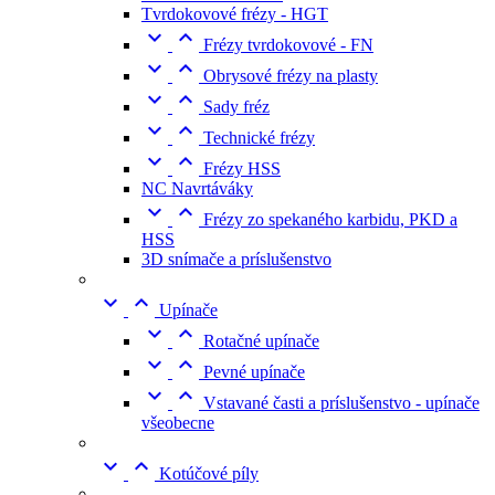
Tvrdokovové frézy - HGT


Frézy tvrdokovové - FN


Obrysové frézy na plasty


Sady fréz


Technické frézy


Frézy HSS
NC Navrtáváky


Frézy zo spekaného karbidu, PKD a
HSS
3D snímače a príslušenstvo


Upínače


Rotačné upínače


Pevné upínače


Vstavané časti a príslušenstvo - upínače
všeobecne


Kotúčové píly