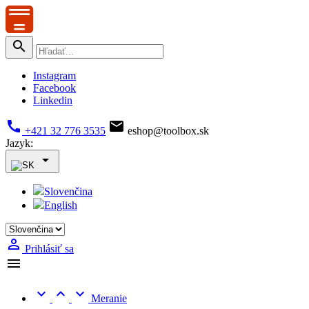

Instagram
Facebook
Linkedin


+421 32 776 3535
eshop@toolbox.sk
Jazyk:

Slovenčina
English

Prihlásiť sa




Meranie