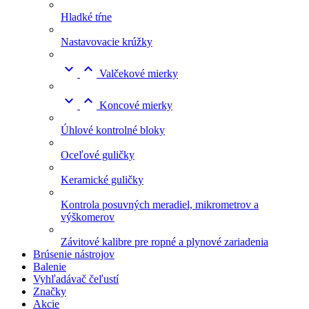
Hladké tŕne
Nastavovacie krúžky


Valčekové mierky


Koncové mierky
Úhlové kontrolné bloky
Oceľové guličky
Keramické guličky
Kontrola posuvných meradiel, mikrometrov a
výškomerov
Závitové kalibre pre ropné a plynové zariadenia
Brúsenie nástrojov
Balenie
Vyhľadávač čeľustí
Značky
Akcie