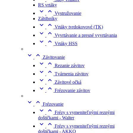
RS vrtáky


Vystružovanie
Záhlbníky


Vrtáky tvrdokovové (TK)


Vyvrtávanie a presné vyvrtávania


Vrtáky HSS


Závitovanie


Rezanie závitov


Tvárnenia závitov


Závitové očká


Frézovanie závitov


Frézovanie


Frézy s vymeniteľnými reznými
doštičkami - Walter


Frézy s vymeniteľnými reznými
doštičkami - AKKO