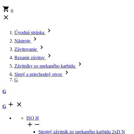

0


Úvodná stránka

Nástroje

Závitovanie

Rezanie závitov

Závitníky zo spekaného karbidu

Slepý a priechodný otvor
G
G


G
ISO H


Strojný závitník zo spekaného karbidu 2xD N