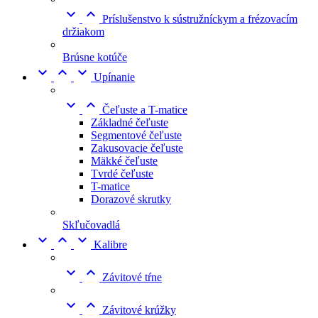


Príslušenstvo k sústružníckym a frézovacím
držiakom
Brúsne kotúče



Upínanie


Čeľuste a T-matice
Základné čeľuste
Segmentové čeľuste
Zakusovacie čeľuste
Mäkké čeľuste
Tvrdé čeľuste
T-matice
Dorazové skrutky
Skľučovadlá



Kalibre


Závitové tŕne


Závitové krúžky