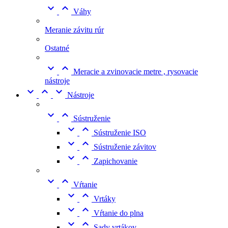


Váhy
Meranie závitu rúr
Ostatné


Meracie a zvinovacie metre , rysovacie
nástroje



Nástroje


Sústruženie


Sústruženie ISO


Sústruženie závitov


Zapichovanie


Vŕtanie


Vrtáky


Vŕtanie do plna


Sady vrtákov