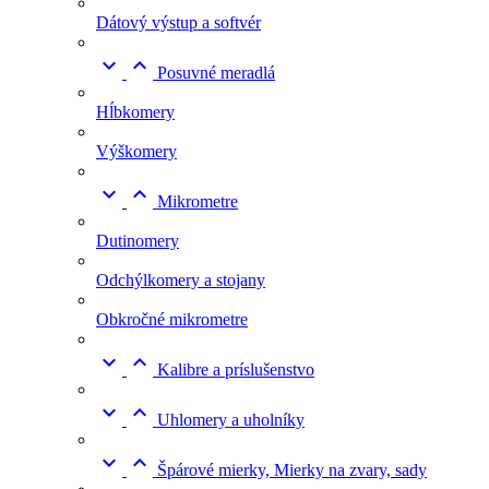
Dátový výstup a softvér


Posuvné meradlá
Hĺbkomery
Výškomery


Mikrometre
Dutinomery
Odchýlkomery a stojany
Obkročné mikrometre


Kalibre a príslušenstvo


Uhlomery a uholníky


Špárové mierky, Mierky na zvary, sady