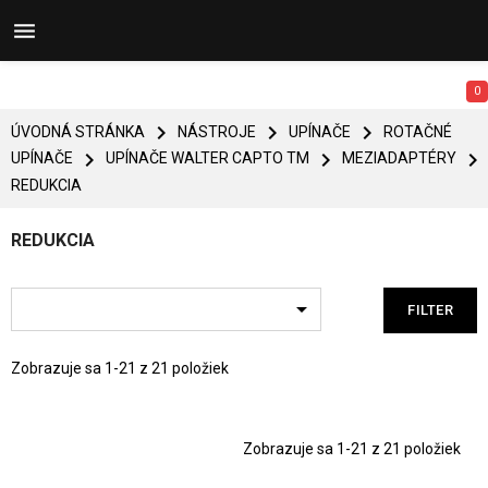


0



ÚVODNÁ STRÁNKA
NÁSTROJE
UPÍNAČE
ROTAČNÉ



UPÍNAČE
UPÍNAČE WALTER CAPTO TM
MEZIADAPTÉRY
REDUKCIA
REDUKCIA

FILTER
Zobrazuje sa 1-21 z 21 položiek
Zobrazuje sa 1-21 z 21 položiek