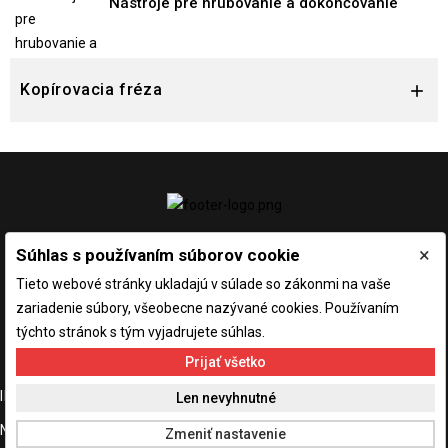
Nástroje pre hrubovanie a dokončovanie
Kopírovacia fréza

×
Súhlas s používaním súborov cookie
Tieto webové stránky ukladajú v súlade so zákonmi na vaše
zariadenie súbory, všeobecne nazývané cookies. Používaním
týchto stránok s tým vyjadrujete súhlas.
Prijať všetko

INFORMÁCIE O E-SHOPE
Len nevyhnutné

NAŠA SPOLOČNOSŤ
Zmeniť nastavenie