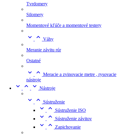
Tvrdomery
Silomery
Momentové kľúče a momentové testery


Váhy
Meranie závitu rúr
Ostatné


Meracie a zvinovacie metre , rysovacie
nástroje



Nástroje


Sústruženie


Sústruženie ISO


Sústruženie závitov


Zapichovanie