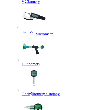
Výškomery


Mikrometre
Dutinomery
Odchýlkomery a stojany