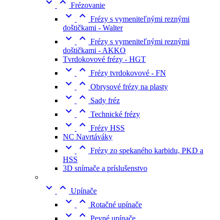


Frézovanie


Frézy s vymeniteľnými reznými
doštičkami - Walter


Frézy s vymeniteľnými reznými
doštičkami - AKKO
Tvrdokovové frézy - HGT


Frézy tvrdokovové - FN


Obrysové frézy na plasty


Sady fréz


Technické frézy


Frézy HSS
NC Navrtáváky


Frézy zo spekaného karbidu, PKD a
HSS
3D snímače a príslušenstvo


Upínače


Rotačné upínače


Pevné upínače