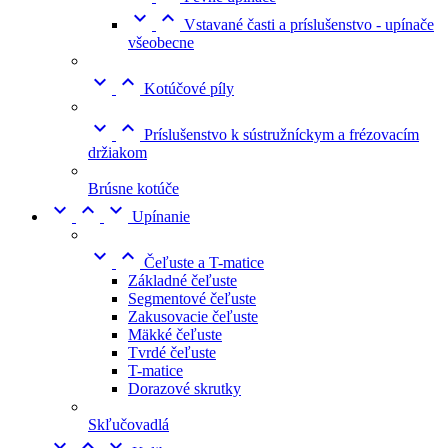


Vstavané časti a príslušenstvo - upínače
všeobecne


Kotúčové píly


Príslušenstvo k sústružníckym a frézovacím
držiakom
Brúsne kotúče



Upínanie


Čeľuste a T-matice
Základné čeľuste
Segmentové čeľuste
Zakusovacie čeľuste
Mäkké čeľuste
Tvrdé čeľuste
T-matice
Dorazové skrutky
Skľučovadlá


