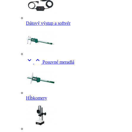
Dátový výstup a softvér


Posuvné meradlá
Hĺbkomery