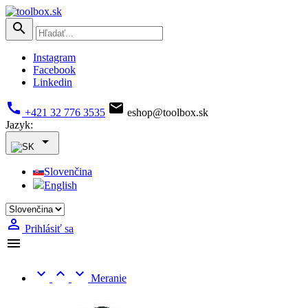

Instagram
Facebook
Linkedin


+421 32 776 3535
eshop@toolbox.sk
Jazyk:

Slovenčina
English

Prihlásiť sa




Meranie