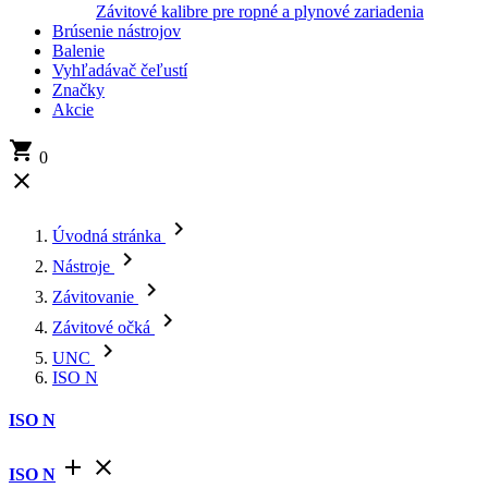
Závitové kalibre pre ropné a plynové zariadenia
Brúsenie nástrojov
Balenie
Vyhľadávač čeľustí
Značky
Akcie

0


Úvodná stránka

Nástroje

Závitovanie

Závitové očká

UNC
ISO N
ISO N


ISO N