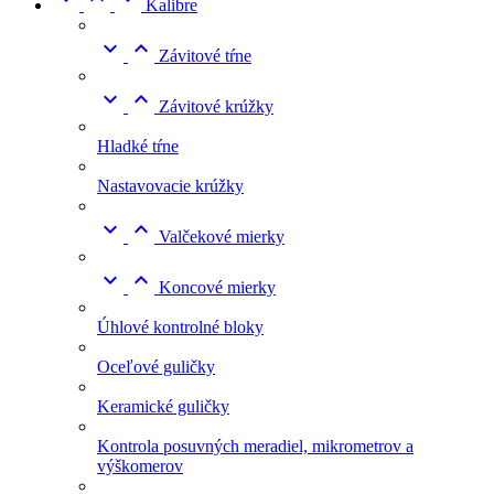
Kalibre


Závitové tŕne


Závitové krúžky
Hladké tŕne
Nastavovacie krúžky


Valčekové mierky


Koncové mierky
Úhlové kontrolné bloky
Oceľové guličky
Keramické guličky
Kontrola posuvných meradiel, mikrometrov a
výškomerov