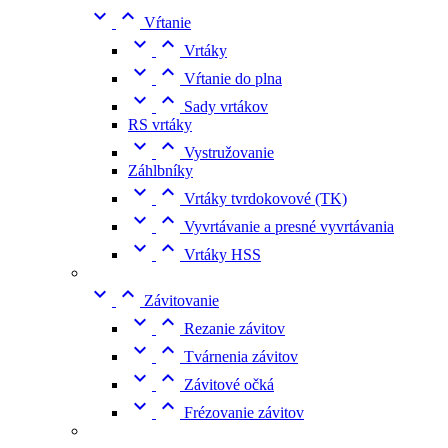


Vŕtanie


Vrtáky


Vŕtanie do plna


Sady vrtákov
RS vrtáky


Vystružovanie
Záhlbníky


Vrtáky tvrdokovové (TK)


Vyvrtávanie a presné vyvrtávania


Vrtáky HSS


Závitovanie


Rezanie závitov


Tvárnenia závitov


Závitové očká


Frézovanie závitov