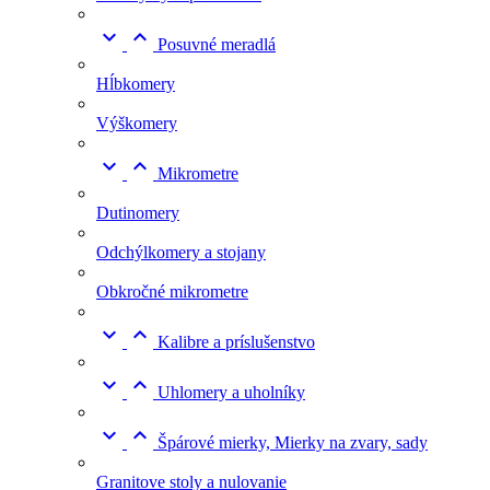


Posuvné meradlá
Hĺbkomery
Výškomery


Mikrometre
Dutinomery
Odchýlkomery a stojany
Obkročné mikrometre


Kalibre a príslušenstvo


Uhlomery a uholníky


Špárové mierky, Mierky na zvary, sady
Granitove stoly a nulovanie