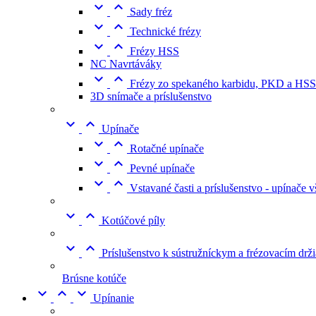


Sady fréz


Technické frézy


Frézy HSS
NC Navrtáváky


Frézy zo spekaného karbidu, PKD a HSS
3D snímače a príslušenstvo


Upínače


Rotačné upínače


Pevné upínače


Vstavané časti a príslušenstvo - upínače 


Kotúčové píly


Príslušenstvo k sústružníckym a frézovacím dr
Brúsne kotúče



Upínanie