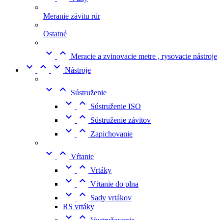
Meranie závitu rúr
Ostatné


Meracie a zvinovacie metre , rysovacie nástroje



Nástroje


Sústruženie


Sústruženie ISO


Sústruženie závitov


Zapichovanie


Vŕtanie


Vrtáky


Vŕtanie do plna


Sady vrtákov
RS vrtáky

