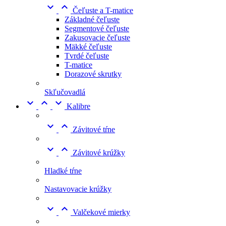


Čeľuste a T-matice
Základné čeľuste
Segmentové čeľuste
Zakusovacie čeľuste
Mäkké čeľuste
Tvrdé čeľuste
T-matice
Dorazové skrutky
Skľučovadlá



Kalibre


Závitové tŕne


Závitové krúžky
Hladké tŕne
Nastavovacie krúžky


Valčekové mierky