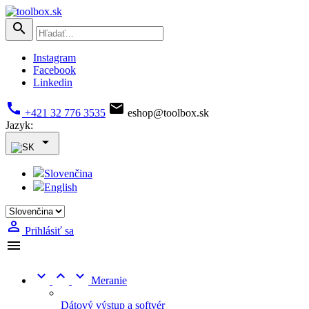

Instagram
Facebook
Linkedin


+421 32 776 3535
eshop@toolbox.sk
Jazyk:

Slovenčina
English

Prihlásiť sa




Meranie
Dátový výstup a softvér