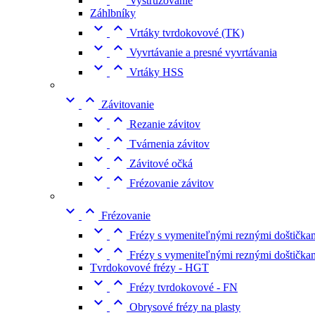
Vystružovanie
Záhlbníky


Vrtáky tvrdokovové (TK)


Vyvrtávanie a presné vyvrtávania


Vrtáky HSS


Závitovanie


Rezanie závitov


Tvárnenia závitov


Závitové očká


Frézovanie závitov


Frézovanie


Frézy s vymeniteľnými reznými doštičkam


Frézy s vymeniteľnými reznými doštičk
Tvrdokovové frézy - HGT


Frézy tvrdokovové - FN


Obrysové frézy na plasty