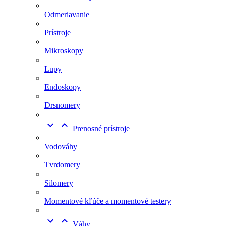
Odmeriavanie
Prístroje
Mikroskopy
Lupy
Endoskopy
Drsnomery


Prenosné prístroje
Vodováhy
Tvrdomery
Silomery
Momentové kľúče a momentové testery


Váhy