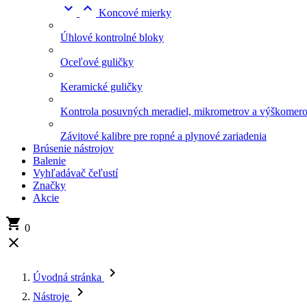


Koncové mierky
Úhlové kontrolné bloky
Oceľové guličky
Keramické guličky
Kontrola posuvných meradiel, mikrometrov a výškomer
Závitové kalibre pre ropné a plynové zariadenia
Brúsenie nástrojov
Balenie
Vyhľadávač čeľustí
Značky
Akcie

0


Úvodná stránka

Nástroje