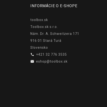
INFORMÁCIE O E-SHOPE
toolbox.sk
Toolbox.sk s.r.o.
Nám. Dr. A. Schweitzera 171
916 01 Stará Turá
Slovensko

+421 32 776 3535

eshop@toolbox.sk