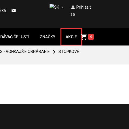


Prihlásiť

535
sa

DÁVAČ ČEĽUSTÍ
ZNAČKY
AKCIE
0

S - VONKAJŠIE OBRÁBANIE
STOPKOVÉ