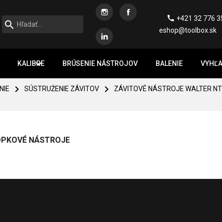
Instagram
Facebook

+421 32 776 3

eshop@toolbox.sk
Linkedin

KALIBRE
BRÚSENIE NÁSTROJOV
BALENIE
VYHĽA


NIE
SÚSTRUŽENIE ZÁVITOV
ZÁVITOVÉ NÁSTROJE WALTER NT
PKOVÉ NÁSTROJE