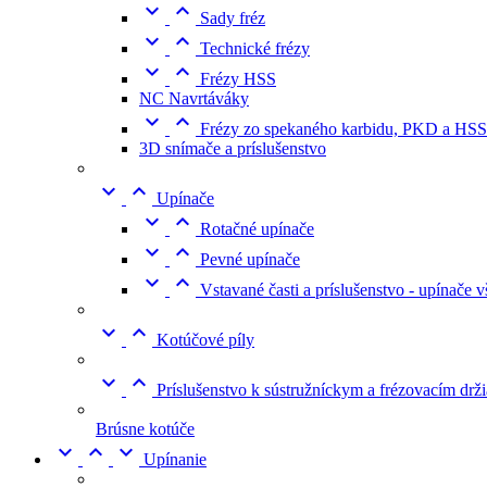


Sady fréz


Technické frézy


Frézy HSS
NC Navrtáváky


Frézy zo spekaného karbidu, PKD a HSS
3D snímače a príslušenstvo


Upínače


Rotačné upínače


Pevné upínače


Vstavané časti a príslušenstvo - upínače 


Kotúčové píly


Príslušenstvo k sústružníckym a frézovacím dr
Brúsne kotúče



Upínanie