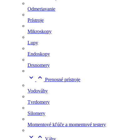
Odmeriavanie
Prístroje
Mikroskopy
Lupy
Endoskopy
Drsnomery


Prenosné prístroje
Vodováhy
Tvrdomery
Silomery
Momentové kľúče a momentové testery


Váhy