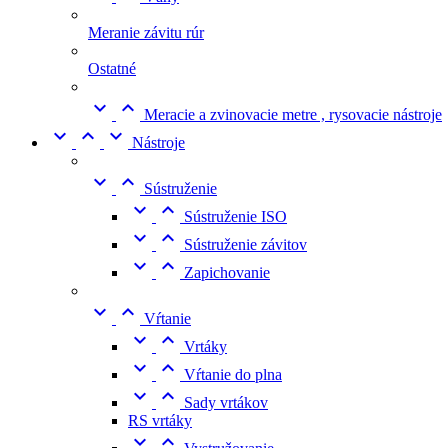
Meranie závitu rúr
Ostatné


Meracie a zvinovacie metre , rysovacie nástroje



Nástroje


Sústruženie


Sústruženie ISO


Sústruženie závitov


Zapichovanie


Vŕtanie


Vrtáky


Vŕtanie do plna


Sady vrtákov
RS vrtáky

