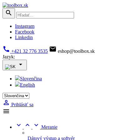

Instagram
Facebook
Linkedin


+421 32 776 3535
eshop@toolbox.sk
Jazyk:

Slovenčina
English

Prihlásiť sa




Meranie
Dátový výstup a softvér