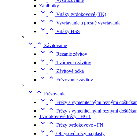
Vystružovanie
Záhlbníky


Vrtáky tvrdokovové (TK)


Vyvrtávanie a presné vyvrtávania


Vrtáky HSS


Závitovanie


Rezanie závitov


Tvárnenia závitov


Závitové očká


Frézovanie závitov


Frézovanie


Frézy s vymeniteľnými reznými doštičkam


Frézy s vymeniteľnými reznými doštičk
Tvrdokovové frézy - HGT


Frézy tvrdokovové - FN


Obrysové frézy na plasty