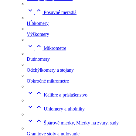


Posuvné meradlá
Hĺbkomery
Výškomery


Mikrometre
Dutinomery
Odchýlkomery a stojany
Obkročné mikrometre


Kalibre a príslušenstvo


Uhlomery a uholníky


Špárové mierky, Mierky na zvary, sady
Granitove stoly a nulovanie