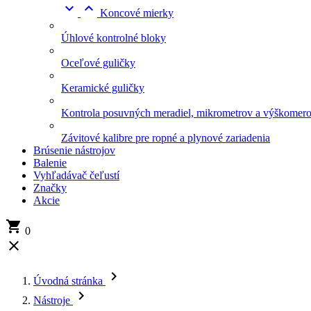


Koncové mierky
Úhlové kontrolné bloky
Oceľové guličky
Keramické guličky
Kontrola posuvných meradiel, mikrometrov a výškomer
Závitové kalibre pre ropné a plynové zariadenia
Brúsenie nástrojov
Balenie
Vyhľadávač čeľustí
Značky
Akcie

0


Úvodná stránka

Nástroje