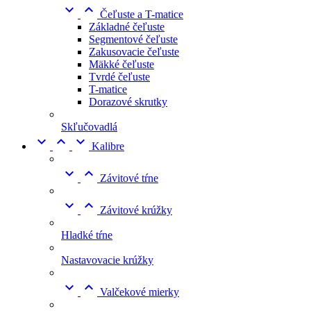


Čeľuste a T-matice
Základné čeľuste
Segmentové čeľuste
Zakusovacie čeľuste
Mäkké čeľuste
Tvrdé čeľuste
T-matice
Dorazové skrutky
Skľučovadlá



Kalibre


Závitové tŕne


Závitové krúžky
Hladké tŕne
Nastavovacie krúžky


Valčekové mierky