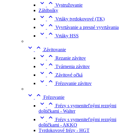


Vystružovanie
Záhlbníky


Vrtáky tvrdokovové (TK)


Vyvrtávanie a presné vyvrtávania


Vrtáky HSS


Závitovanie


Rezanie závitov


Tvárnenia závitov


Závitové očká


Frézovanie závitov


Frézovanie


Frézy s vymeniteľnými reznými
doštičkami - Walter


Frézy s vymeniteľnými reznými
doštičkami - AKKO
Tvrdokovové frézy - HGT