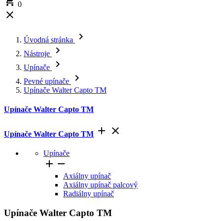

0


Úvodná stránka

Nástroje

Upínače

Pevné upínače
Upínače Walter Capto TM
Upínače Walter Capto TM


Upínače Walter Capto TM
Upínače


Axiálny upínač
Axiálny upínač palcový
Radiálny upínač
Upínače Walter Capto TM