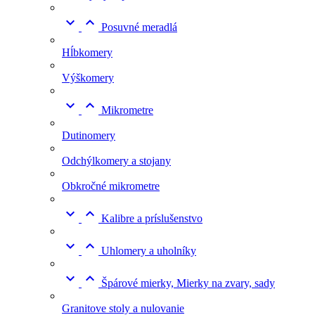


Posuvné meradlá
Hĺbkomery
Výškomery


Mikrometre
Dutinomery
Odchýlkomery a stojany
Obkročné mikrometre


Kalibre a príslušenstvo


Uhlomery a uholníky


Špárové mierky, Mierky na zvary, sady
Granitove stoly a nulovanie