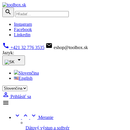

Instagram
Facebook
Linkedin


+421 32 776 3535
eshop@toolbox.sk
Jazyk:

Slovenčina
English

Prihlásiť sa




Meranie
Dátový výstup a softvér