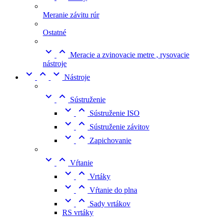
Meranie závitu rúr
Ostatné


Meracie a zvinovacie metre , rysovacie
nástroje



Nástroje


Sústruženie


Sústruženie ISO


Sústruženie závitov


Zapichovanie


Vŕtanie


Vrtáky


Vŕtanie do plna


Sady vrtákov
RS vrtáky