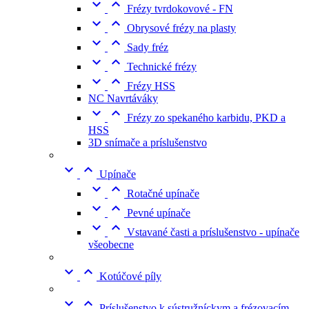


Frézy tvrdokovové - FN


Obrysové frézy na plasty


Sady fréz


Technické frézy


Frézy HSS
NC Navrtáváky


Frézy zo spekaného karbidu, PKD a
HSS
3D snímače a príslušenstvo


Upínače


Rotačné upínače


Pevné upínače


Vstavané časti a príslušenstvo - upínače
všeobecne


Kotúčové píly


Príslušenstvo k sústružníckym a frézovacím