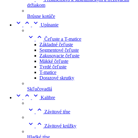
držiakom
Brúsne kotúče



Upínanie


Čeľuste a T-matice
Základné čeľuste
Segmentové čeľuste
Zakusovacie čeľuste
Mäkké čeľuste
Tvrdé čeľuste
T-matice
Dorazové skrutky
Skľučovadlá



Kalibre


Závitové tŕne


Závitové krúžky
Hladké tŕne