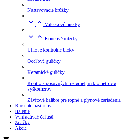
Nastavovacie krúžky


Valčekové mierky


Koncové mierky
Úhlové kontrolné bloky
Oceľové guličky
Keramické guličky
Kontrola posuvných meradiel, mikrometrov a
výškomerov
Závitové kalibre pre ropné a plynové zariadenia
Brúsenie nástrojov
Balenie
Vyhľadávač čeľustí
Značky
Akcie