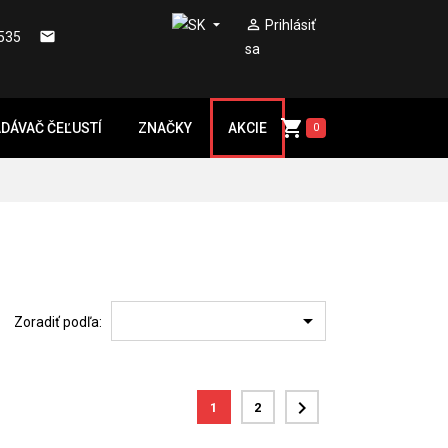


Prihlásiť

535
sa

DÁVAČ ČEĽUSTÍ
ZNAČKY
AKCIE
0

Zoradiť podľa:

1
2