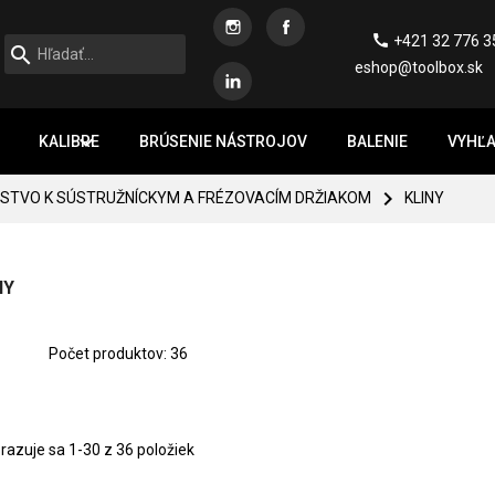
Instagram
Facebook

+421 32 776 3

eshop@toolbox.sk
Linkedin

KALIBRE
BRÚSENIE NÁSTROJOV
BALENIE
VYHĽA

NSTVO K SÚSTRUŽNÍCKYM A FRÉZOVACÍM DRŽIAKOM
KLINY
NY
Počet produktov: 36
razuje sa 1-30 z 36 položiek