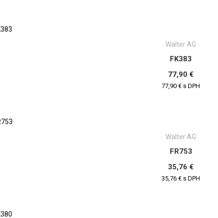
Walter AG
FK383
77,90 €
77,90 € s DPH
Walter AG
FR753
35,76 €
35,76 € s DPH